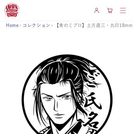
コンテ
カ
ンツに
グ
ー
進む
イ
ト
ン
Home
›
コレクション
›
【青のミブロ】土方歳三・丸印18mm