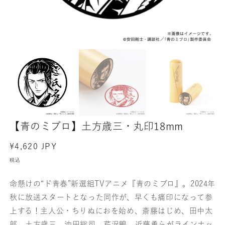
【青のミブロ】土方歳三・丸印18mm
通
¥4,620 JPY
常
税込
価
格
命懸けの“ド青春”新選組TVアニメ『青のミブロ』。2024年
秋に放送スタートとなった同作が、早くも痛印になって参
上する！主人公・ちりぬにおを始め、斎藤はじめ、田中太
郎、土方歳三、沖田総司、芹沢鴨、近藤勇らがラインナッ