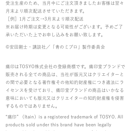
受注生産のため、当月中にご注文頂きましたお客様は翌々
月末より順次配送させていただきます。
［例］1月ご注文→3月末より順次配送
※お届け時期は変更となる可能性がございます。予めご了
承いただいた上でお申し込みをお願い致します。
©安田剛士・講談社／「青のミブロ」製作委員会
痛印はTOSYO株式会社の登録商標です。痛印堂ブランドで
販売される全ての商品は、当社が版元又はクリエイターと
の間で必要となる著作権その他知的財産権につき適法にラ
イセンスを受けており、痛印堂ブランドの商品はいかなる
意味においても版元又はクリエイターの知的財産権を侵害
するものではありません。
“痛印” （Itain）is a registered trademark of TOSYO. All
products sold under this brand have been legally