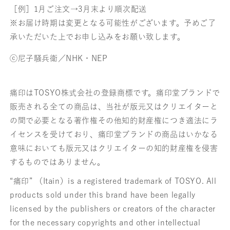
ろ
ろ
［例］1月ご注文→3月末より順次配送
組
組
※お届け時期は変更となる可能性がございます。予めご了
承いただいた上でお申し込みをお願い致します。
の
の
ⓒ尼子騒兵衛／NHK・NEP
数
数
量
量
痛印はTOSYO株式会社の登録商標です。痛印堂ブランドで
を
を
販売される全ての商品は、当社が版元又はクリエイターと
減
増
の間で必要となる著作権その他知的財産権につき適法にラ
ら
や
イセンスを受けており、痛印堂ブランドの商品はいかなる
意味においても版元又はクリエイターの知的財産権を侵害
す
す
するものではありません。
“痛印” （Itain）is a registered trademark of TOSYO. All
products sold under this brand have been legally
licensed by the publishers or creators of the character
for the necessary copyrights and other intellectual