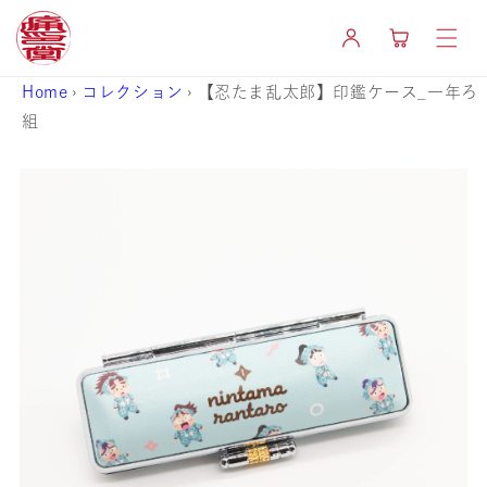
コンテ
カ
ンツに
グ
ー
進む
イ
ト
ン
Home
›
コレクション
›
【忍たま乱太郎】印鑑ケース_一年ろ
組