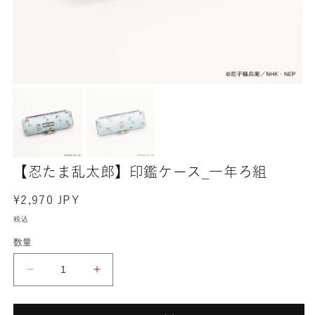
【忍たま乱太郎】印鑑ケース_一年ろ組
通
¥2,970 JPY
常
税込
価
数量
格
【忍
【忍
た
た