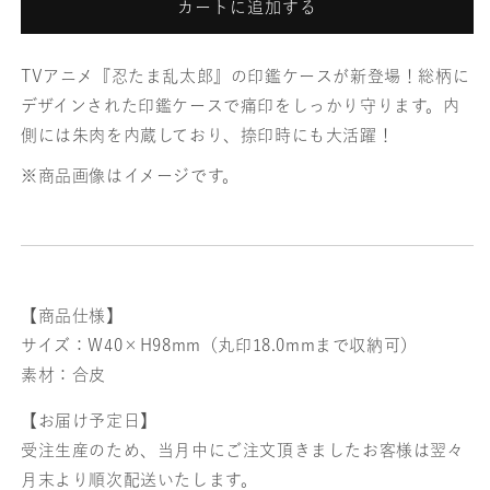
カートに追加する
ま
ま
乱
乱
TVアニメ『忍たま乱太郎』の印鑑ケースが新登場！総柄に
太
太
デザインされた印鑑ケースで痛印をしっかり守ります。内
側には朱肉を内蔵しており、捺印時にも大活躍！
郎】
郎】
※商品画像はイメージです。
印
印
鑑
鑑
ケ
ケ
ー
ー
【商品仕様】
ス
ス
サイズ：W40×H98mm（丸印18.0mmまで収納可）
素材：合皮
_
_
一
一
【お届け予定日】
受注生産のため、当月中にご注文頂きましたお客様は翌々
年
年
月末より順次配送いたします。