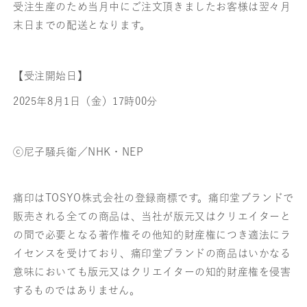
受注生産のため当月中にご注文頂きましたお客様は翌々月
鉢
鉢
末日までの配送となります。
屋
屋
三
三
【受注開始日】
郎・
郎・
2025年8月1日（金）17時00分
丸
丸
印
印
ⓒ尼子騒兵衛／NHK・NEP
18mm
18mm
の
の
痛印はTOSYO株式会社の登録商標です。痛印堂ブランドで
数
数
販売される全ての商品は、当社が版元又はクリエイターと
量
量
の間で必要となる著作権その他知的財産権につき適法にラ
イセンスを受けており、痛印堂ブランドの商品はいかなる
を
を
意味においても版元又はクリエイターの知的財産権を侵害
減
増
するものではありません。
ら
や