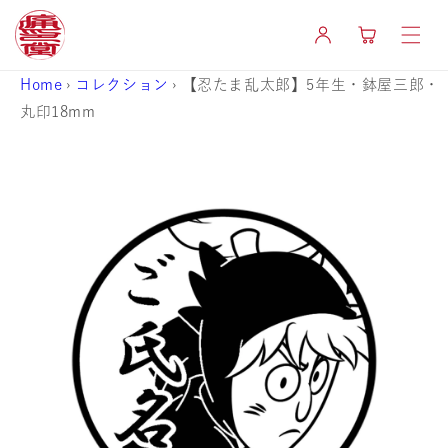
コンテ
カ
ンツに
グ
ー
進む
イ
ト
ン
Home
›
コレクション
›
【忍たま乱太郎】5年生・鉢屋三郎・
丸印18mm