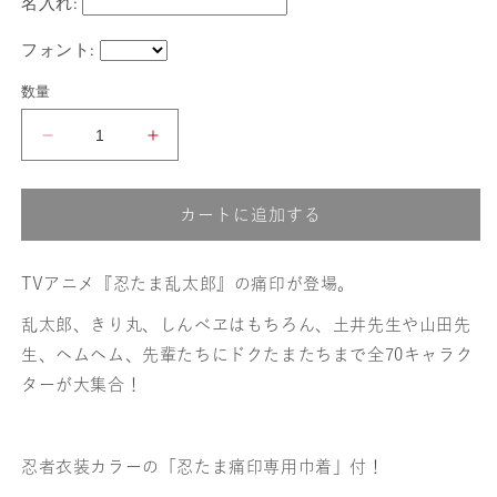
名入れ:
フォント:
数量
【忍
【忍
た
た
カートに追加する
ま
ま
乱
乱
TVアニメ『忍たま乱太郎』の痛印が登場。
太
太
乱太郎、きり丸、しんべヱはもちろん、土井先生や山田先
郎】
郎】
生、ヘムヘム、先輩たちにドクたまたちまで全70キャラク
ターが大集合！
5
5
年
年
忍者衣装カラーの「忍たま痛印専用巾着」付！
生・
生・