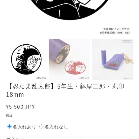
【忍たま乱太郎】5年生・鉢屋三郎・丸印
18mm
通
¥5,500 JPY
常
税込
価
名入れあり
名入れなし
格