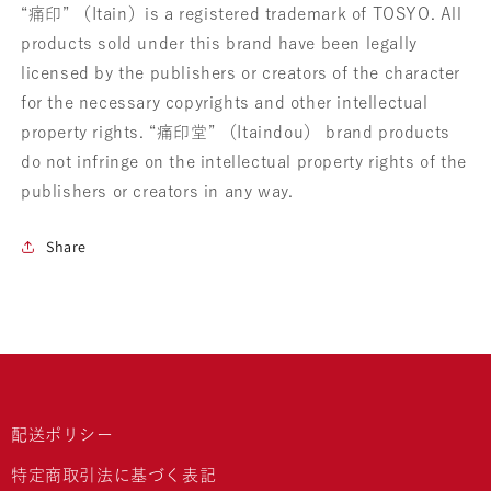
“痛印” （Itain）is a registered trademark of TOSYO. All
す
す
products sold under this brand have been legally
licensed by the publishers or creators of the character
for the necessary copyrights and other intellectual
property rights. “痛印堂” （Itaindou） brand products
do not infringe on the intellectual property rights of the
publishers or creators in any way.
Share
配送ポリシー
特定商取引法に基づく表記