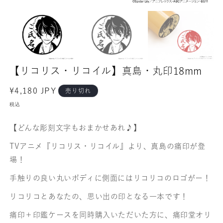
【リコリス・リコイル】真島・丸印18mm
通
¥4,180 JPY
売り切れ
常
税込
価
格
【どんな彫刻文字もおまかせあれ♪】
TVアニメ『リコリス・リコイル』より、真島の痛印が登
場！
手触りの良い丸いボディに側面にはリコリコのロゴがー！
リコリコとあなたの、思い出の印となる一本です！
痛印＋印鑑ケースを同時購入いただいた方に、痛印堂オリ