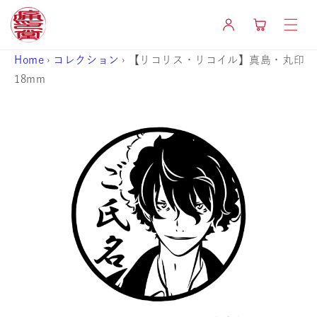
コンテ
カ
ンツに
グ
ー
進む
イ
ト
ン
Home
›
コレクション
›
【リコリス・リコイル】真島・丸印
18mm