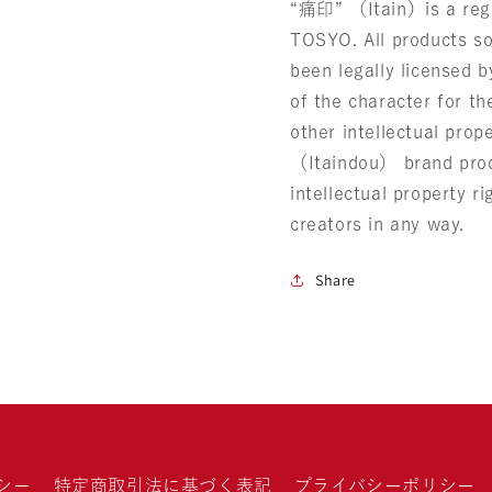
“痛印” （Itain）is a regi
TOSYO. All products so
been legally licensed b
of the character for t
other intellectual pro
（Itaindou） brand prod
intellectual property ri
creators in any way.
Share
シー
特定商取引法に基づく表記
プライバシーポリシー