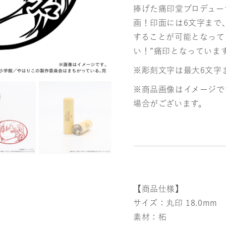
捧げた痛印堂プロデュー
画！印面には6文字まで
することが可能となって
い！”痛印となっていま
※彫刻文字は最大6文字
※商品画像はイメージで
場合がございます。
【商品仕様】
サイズ：丸印 18.0mm
素材：柘