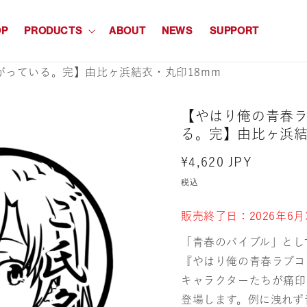
OP
PRODUCTS
ABOUT
NEWS
SUPPORT
がっている。完】由比ヶ浜結衣・丸印18mm
【やはり俺の青春
る。完】由比ヶ浜結
通
¥4,620 JPY
常
税込
価
販売終了日：2026年6月3
格
「青春のバイブル」とし
『やはり俺の青春ラブコ
キャラクターたちが痛印
登場します。例に洩れず