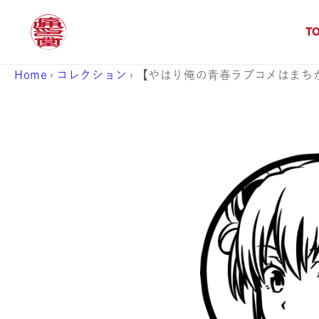
コンテ
ンツに
進む
T
Home
›
コレクション
›
【やはり俺の青春ラブコメはまち