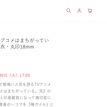
ロ
カ
グ
ー
イ
ト
ン
ラブコメはまちがってい
衣・丸印18mm
0日（火）17:00
て根強い人気を誇るTVアニメ
メはまちがっている。完』の
と印章雑貨になって痛印堂に
青春の一コマを『俺ガイル』に