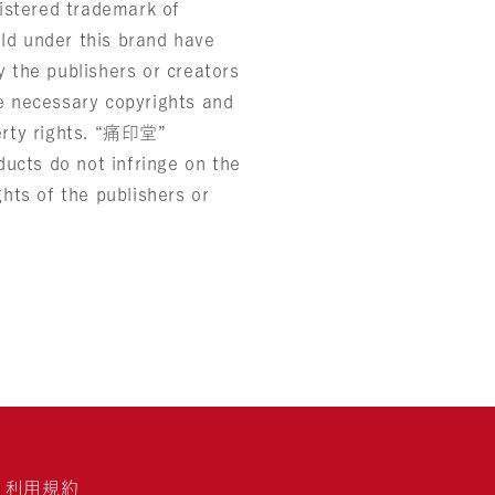
stered trademark of
ld under this brand have
y the publishers or creators
he necessary copyrights and
perty rights. “痛印堂”
ucts do not infringe on the
ghts of the publishers or
利用規約