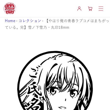
コンテ
カ
ンツに
グ
ー
進む
イ
ト
ン
Home
›
コレクション
›
【やはり俺の青春ラブコメはまちがっ
ている。完】雪ノ下雪乃・丸印18mm