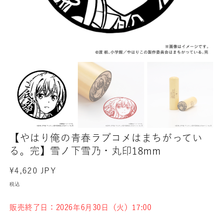
【やはり俺の青春ラブコメはまちがってい
る。完】雪ノ下雪乃・丸印18mm
通
¥4,620 JPY
常
税込
価
格
販売終了日：2026年6月30日（火）17:00