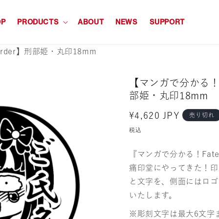
OP
PRODUCTS
ABOUT
NEWS
SUPPORT
Order】刑部姫・丸印18mm
【マンガで分かる！Fat
部姫・丸印18mm
通
¥4,620 JPY
売り切れ
常
税込
価
『マンガで分かる！Fate/
格
痛印堂にやってきた！印
と文字を、側面にはロゴ
いたします。
※彫刻文字は最大6文字