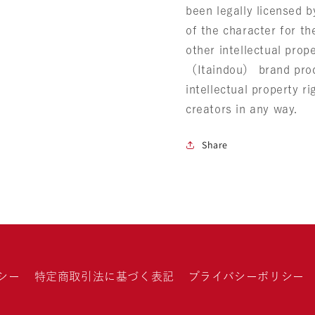
been legally licensed b
of the character for t
other intellectual pro
（Itaindou） brand prod
intellectual property ri
creators in any way.
Share
シー
特定商取引法に基づく表記
プライバシーポリシー