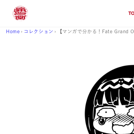
コンテ
ンツに
進む
T
Home
›
コレクション
›
【マンガで分かる！Fate Grand 