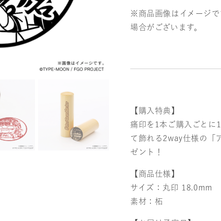
※商品画像はイメージで
場合がございます。
【購入特典】
痛印を1本ご購入ごとに
て飾れる2way仕様の
ゼント！
【商品仕様】
サイズ：丸印 18.0mm
素材：柘