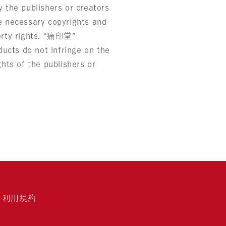
y the publishers or creators
he necessary copyrights and
perty rights. “痛印堂”
ucts do not infringe on the
ghts of the publishers or
利用規約