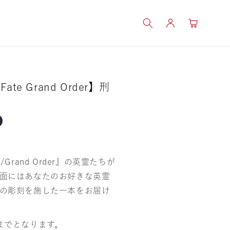
ロ
カ
グ
ー
イ
ト
ン
e Grand Order】刑
Grand Order』の英霊たちが
面にはあなたのお好きな英霊
の彫刻を施した一本をお届け
までとなります。