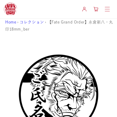
コンテ
カ
ンツに
グ
ー
進む
イ
ト
ン
Home
›
コレクション
›
【Fate Grand Order】永倉新八・丸
印18mm_ber