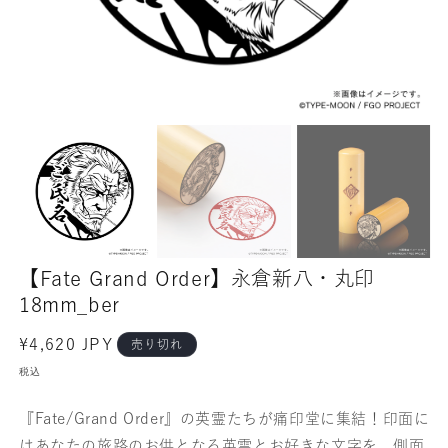
【Fate Grand Order】永倉新八・丸印
18mm_ber
通
¥4,620 JPY
売り切れ
常
税込
価
格
『Fate/Grand Order』の英霊たちが痛印堂に集結！印面に
はあなたの旅路のお供となる英霊とお好きな文字を、側面