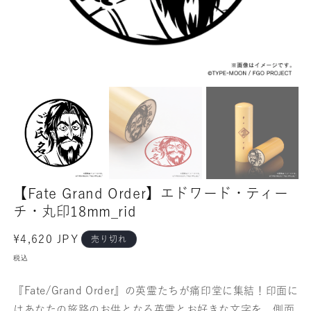
【Fate Grand Order】エドワード・ティー
チ・丸印18mm_rid
通
¥4,620 JPY
売り切れ
常
税込
価
格
『Fate/Grand Order』の英霊たちが痛印堂に集結！印面に
はあなたの旅路のお供となる英霊とお好きな文字を、側面