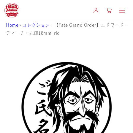
コンテ
カ
ンツに
グ
ー
進む
イ
ト
ン
Home
›
コレクション
›
【Fate Grand Order】エドワード・
ティーチ・丸印18mm_rid