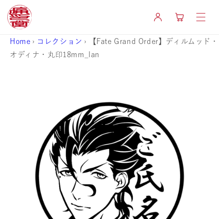
コンテ
カ
ンツに
グ
ー
進む
イ
ト
ン
Home
›
コレクション
›
【Fate Grand Order】ディルムッド・
オディナ・丸印18mm_lan