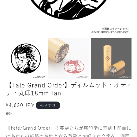
【Fate Grand Order】ディルムッド・オディ
ナ・丸印18mm_lan
通
¥4,620 JPY
売り切れ
常
税込
価
格
『Fate/Grand Order』の英霊たちが痛印堂に集結！印面に
はあなたの旅路のお供となる英霊とお好きな文字を、側面