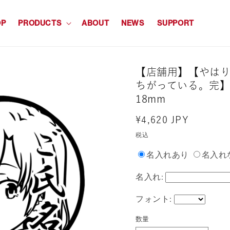
OP
PRODUCTS
ABOUT
NEWS
SUPPORT
【店舗用】【やは
ちがっている。完
18mm
通
¥4,620 JPY
常
税込
価
名入れあり
名入れ
格
名入れ:
フォント:
数量