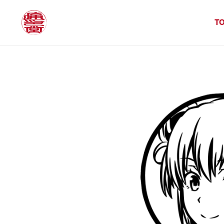
コンテ
ンツに
進む
T