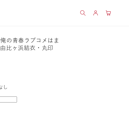
ロ
カ
グ
ー
イ
ト
ン
り俺の青春ラブコメはま
】由比ヶ浜結衣・丸印
なし