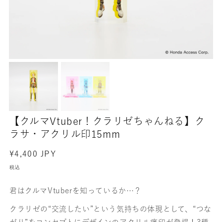
【クルマVtuber！クラリゼちゃんねる】ク
ラサ・アクリル印15mm
通
¥4,400 JPY
常
税込
価
格
君はクルマVtuberを知っているか…？
クラリゼの“交流したい”という気持ちの体現として、“つな