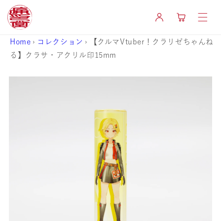
コンテ
カ
ンツに
グ
ー
進む
イ
ト
ン
Home
›
コレクション
›
【クルマVtuber！クラリゼちゃんね
る】クラサ・アクリル印15mm