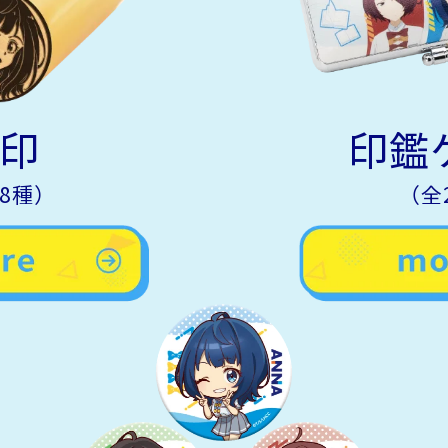
印
印鑑
8種）
（全