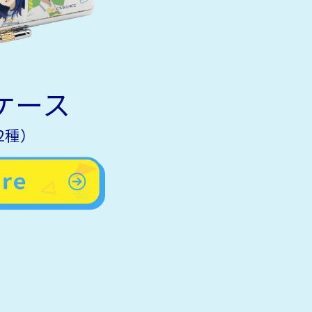
ケース
2種）