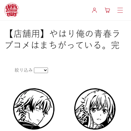
コンテ
カ
ンツに
グ
ー
進む
イ
ト
ン
コ
【店舗用】やはり俺の青春ラ
レ
ブコメはまちがっている。完
ク
シ
絞り込み
ョ
ン
: