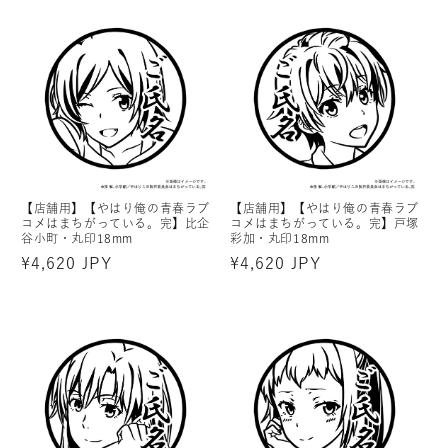
価
価
格
格
【店舗用】【やはり俺の青春ラブ
【店舗用】【やはり俺の青春ラブ
コメはまちがっている。完】比企
コメはまちがっている。完】戸塚
谷小町・丸印18mm
彩加・丸印18mm
通
¥4,620 JPY
通
¥4,620 JPY
常
常
価
価
格
格