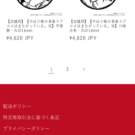
【店舗用】【やはり俺の青春ラブ
【店舗用】【やはり俺の青春ラブ
コメはまちがっている。完】平塚
コメはまちがっている。完】川崎
静・丸印18mm
沙希・丸印18mm
通
¥4,620 JPY
通
¥4,620 JPY
常
常
価
価
格
格
1
2
配送ポリシー
特定商取引法に基づく表記
プライバシーポリシー