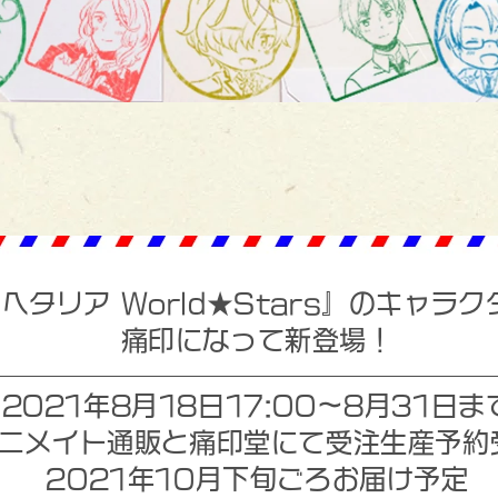
ヘタリア World★Stars』の
キャラク
痛印になって新登場！
2021年8月18日17:00～
8月31日ま
ニメイト通販と痛印堂にて
受注生産予約
2021年10月下旬ごろお届け予定