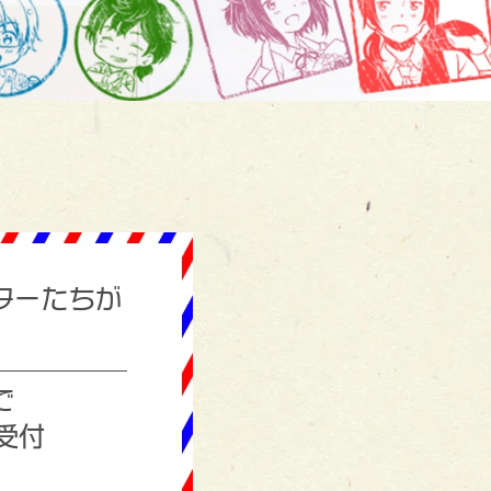
ターたちが
で
受付