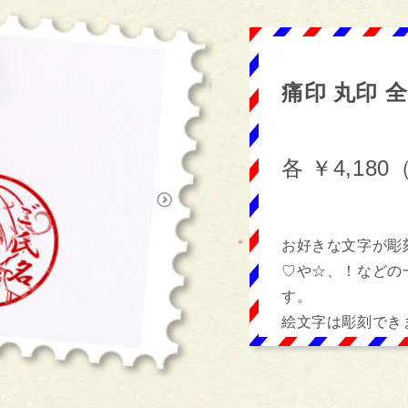
痛印 丸印 全
各 ￥4,18
お好きな文字が彫
♡や☆、！などの
す。
絵文字は彫刻でき