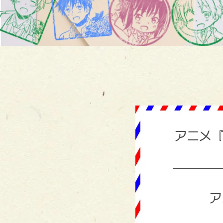
アニメ『
ア