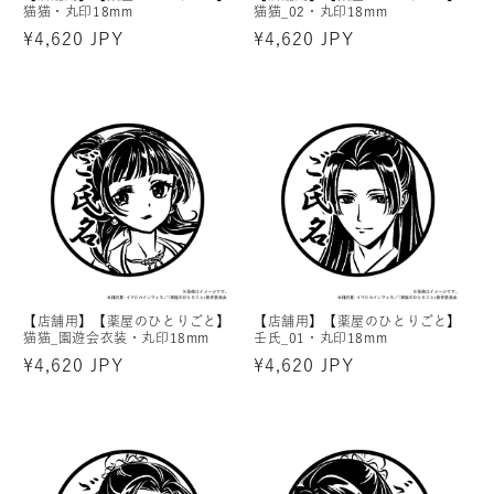
猫猫・丸印18mm
猫猫_02・丸印18mm
通
¥4,620 JPY
通
¥4,620 JPY
常
常
価
価
格
格
【店舗用】【薬屋のひとりごと】
【店舗用】【薬屋のひとりごと】
猫猫_園遊会衣装・丸印18mm
壬氏_01・丸印18mm
通
¥4,620 JPY
通
¥4,620 JPY
常
常
価
価
格
格