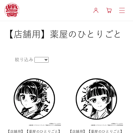
コンテ
カ
ンツに
グ
ー
進む
イ
ト
ン
コ
【店舗用】薬屋のひとりごと
レ
ク
絞り込み
シ
ョ
ン
:
【店舗用】【薬屋のひとりごと】
【店舗用】【薬屋のひとりごと】