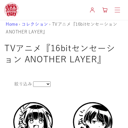
コンテ
カ
ンツに
グ
ー
進む
イ
ト
ン
Home
›
コレクション
›
TVアニメ『16bitセンセーション
ANOTHER LAYER』
コ
TVアニメ『16bitセンセーシ
レ
ョン ANOTHER LAYER』
ク
シ
絞り込み
ョ
ン
: