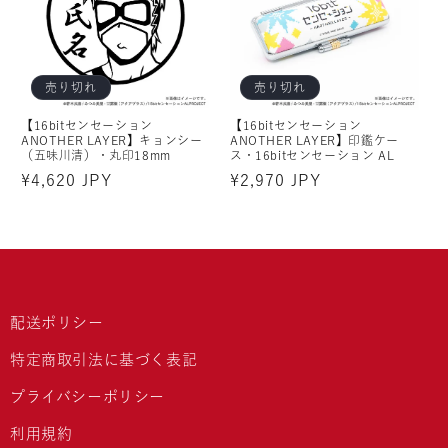
売り切れ
売り切れ
【16bitセンセーション
【16bitセンセーション
ANOTHER LAYER】キョンシー
ANOTHER LAYER】印鑑ケー
（五味川清）・丸印18mm
ス・16bitセンセーション AL
通
¥4,620 JPY
通
¥2,970 JPY
常
常
価
価
格
格
配送ポリシー
特定商取引法に基づく表記
プライバシーポリシー
利用規約