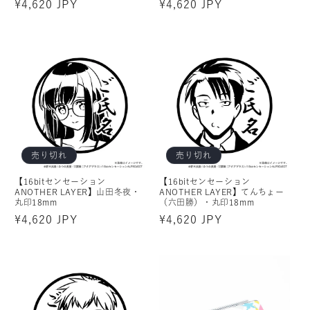
通
¥4,620 JPY
通
¥4,620 JPY
常
常
価
価
格
格
売り切れ
売り切れ
【16bitセンセーション
【16bitセンセーション
ANOTHER LAYER】山田冬夜・
ANOTHER LAYER】てんちょー
丸印18mm
（六田勝）・丸印18mm
通
¥4,620 JPY
通
¥4,620 JPY
常
常
価
価
格
格