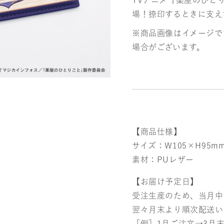
TVアニメ『薬屋のひと
と
と
場！捺印するときに支え
り
り
※商品画像はイメージで
場合がございます。
ご
ご
と】
と】
捺
捺
印
印
マ
マ
【商品仕様】
ッ
ッ
サイズ：W105×H95m
ト・
ト・
素材：PUレザー
壬
壬
【お届け予定日】
氏
氏
受注生産のため、当月中
翌々月末より順次配送い
の
の
［例］1月ご注文→3月