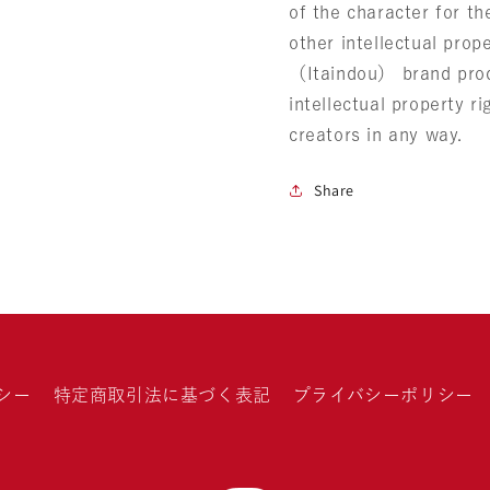
of the character for t
other intellectual pro
（Itaindou） brand prod
intellectual property ri
creators in any way.
Share
シー
特定商取引法に基づく表記
プライバシーポリシー