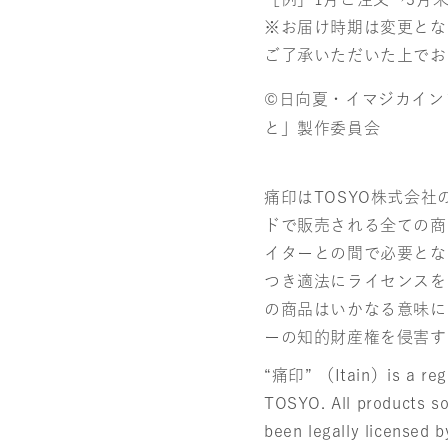
数
数
※お届け時期は変更とな
量
量
ご了承いただいた上でお
を
を
©日向夏・イマジカイン
減
増
と」製作委員会
ら
や
す
す
痛印はTOSYO株式会
ドで販売される全ての商
イターとの間で必要とな
つき適法にライセンスを
の商品はいかなる意味に
ーの知的財産権を侵害す
“痛印” （Itain）is a regi
TOSYO. All products so
been legally licensed b