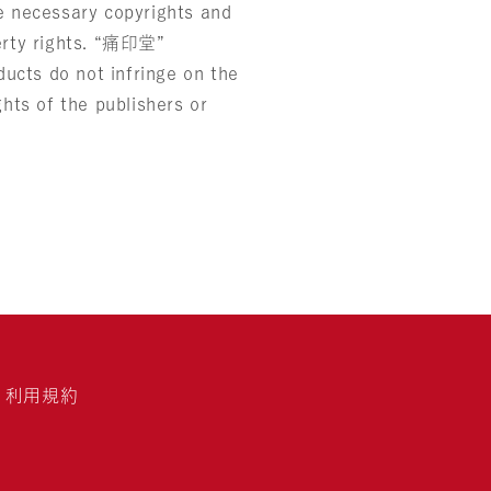
he necessary copyrights and
perty rights. “痛印堂”
ucts do not infringe on the
ghts of the publishers or
利用規約