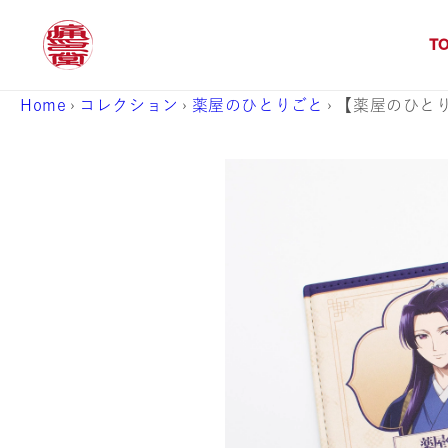
コンテ
ンツに
進む
T
Home
›
コレクション
›
薬屋のひとりごと
›
【薬屋のひと