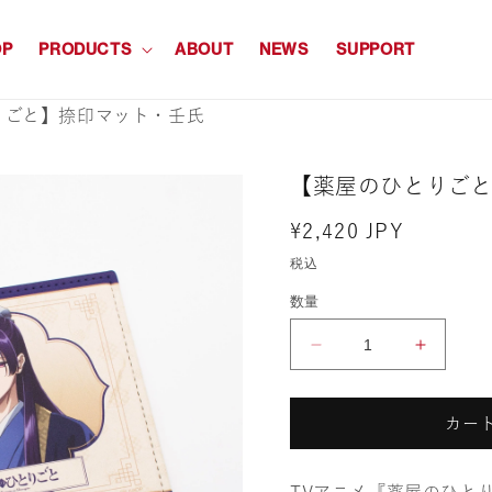
OP
PRODUCTS
ABOUT
NEWS
SUPPORT
りごと】捺印マット・壬氏
【薬屋のひとりご
通
¥2,420 JPY
常
税込
価
数量
格
【薬
【薬
屋
屋
カー
の
の
ひ
ひ