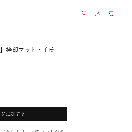
ロ
カ
グ
ー
イ
ト
ン
と】捺印マット・壬氏
トに追加する