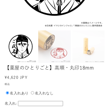
【薬屋のひとりごと】高順・丸印18mm
通
¥4,620 JPY
常
税込
価
名入れあり
名入れなし
格
名入れ: