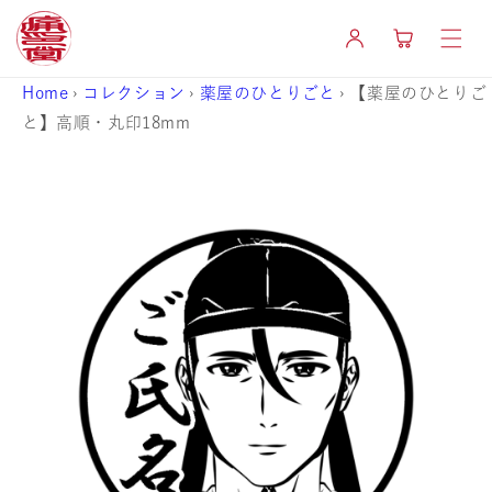
コンテ
カ
ンツに
グ
ー
進む
イ
ト
ン
Home
›
コレクション
›
薬屋のひとりごと
›
【薬屋のひとりご
と】高順・丸印18mm