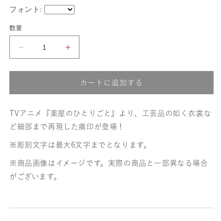
フォント:
数量
【薬
【薬
屋
屋
カートに追加する
の
の
ひ
ひ
TVアニメ『薬屋のひとりごと』より、工芸品の如く衣裳な
と
と
ど細部まで再現した痛印が登場！
り
り
※彫刻文字は最大6文字までとなります。
ご
ご
※商品画像はイメージです。実際の商品と一部異なる場合
がございます。
と】
と】
高
高
順・
順・