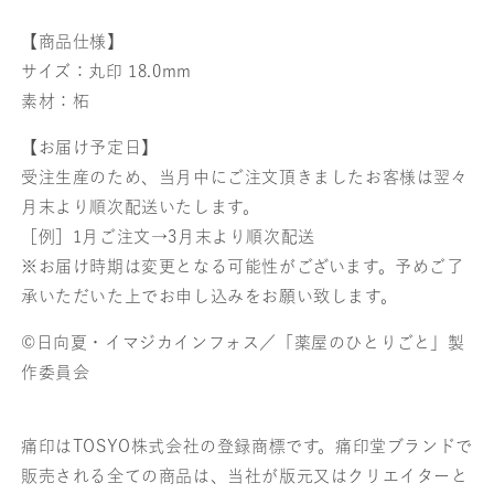
丸
丸
【商品仕様】
印
印
サイズ：丸印 18.0mm
素材：柘
18mm
18mm
の
の
【お届け予定日】
受注生産のため、当月中にご注文頂きましたお客様は翌々
数
数
月末より順次配送いたします。
量
量
［例］1月ご注文→3月末より順次配送
を
を
※お届け時期は変更となる可能性がございます。予めご了
承いただいた上でお申し込みをお願い致します。
減
増
©日向夏・イマジカインフォス／「薬屋のひとりごと」製
ら
や
作委員会
す
す
痛印はTOSYO株式会社の登録商標です。痛印堂ブランドで
販売される全ての商品は、当社が版元又はクリエイターと