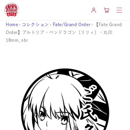
コンテ
カ
ンツに
グ
ー
進む
イ
ト
ン
Home
›
コレクション
›
Fate/Grand Order
›
【Fate Grand
Order】アルトリア・ペンドラゴン〔リリィ〕・丸印
18mm_sbr