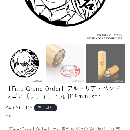
【Fate Grand Order】アルトリア・ペンド
ラゴン〔リリィ〕・丸印18mm_sbr
通
¥4,620 JPY
売り切れ
常
税込
価
格
『Fate/Grand Order』の英霊たちが痛印堂に集結！印面に