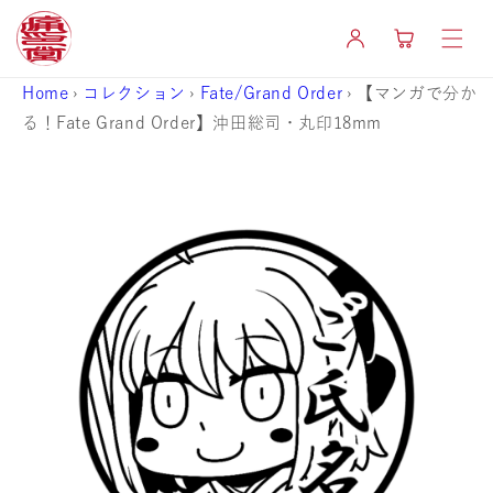
コンテ
カ
ンツに
グ
ー
進む
イ
ト
ン
Home
›
コレクション
›
Fate/Grand Order
›
【マンガで分か
る！Fate Grand Order】沖田総司・丸印18mm