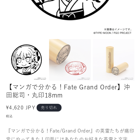
【マンガで分かる！Fate Grand Order】沖
田総司・丸印18mm
通
¥4,620 JPY
売り切れ
常
税込
価
格
『マンガで分かる！Fate/Grand Order』の英霊たちが痛印
堂にやってきた！印面にはあなたのお好きな英霊と文字