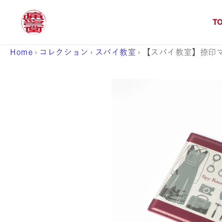
コンテ
ンツに
進む
T
Home
›
コレクション
›
スパイ教室
›
【スパイ教室】捺印マ