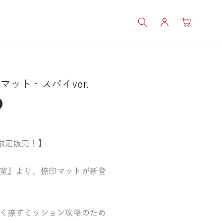
ロ
カ
グ
ー
イ
ト
ン
ット・スパイver.
数量限定販売！】
室』より、捺印マットが新登
く捺すミッション攻略のため