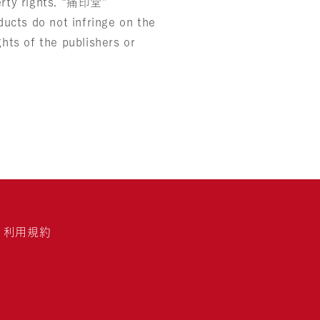
perty rights. “痛印堂”
ucts do not infringe on the
ghts of the publishers or
利用規約