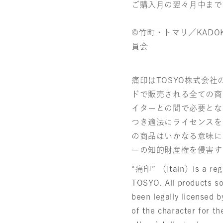
ご購入月の翌々月中まで
©竹町・トマリ／KADO
員会
痛印はTOSYO株式会
ドで販売される全ての商
イターとの間で必要とな
つき適法にライセンスを
の商品はいかなる意味に
ーの知的財産権を侵害す
“痛印” （Itain）is a regi
TOSYO. All products so
been legally licensed b
of the character for t