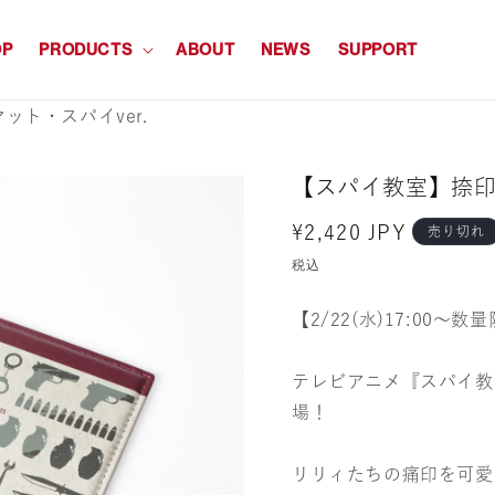
OP
PRODUCTS
ABOUT
NEWS
SUPPORT
ット・スパイver.
【スパイ教室】捺印マ
通
¥2,420 JPY
売り切れ
常
税込
価
【2/22(水)17:00～
格
テレビアニメ『スパイ教
場！
リリィたちの痛印を可愛