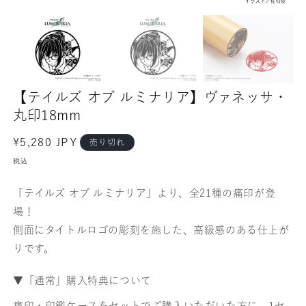
【テイルズ オブ ルミナリア】ヴァネッサ・
丸印18mm
通
¥5,280 JPY
売り切れ
常
税込
価
格
「テイルズ オブ ルミナリア」より、全21種の痛印が登
場！
側面にタイトルロゴの彫刻を施した、高級感のある仕上が
りです。
▼「通常」購入特典について
痛印・印鑑ケースをセットでご購入いただいた方に、1セ