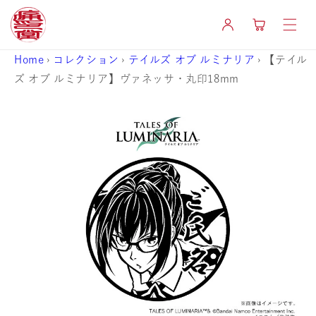
コンテ
カ
ンツに
グ
ー
進む
イ
ト
ン
Home
›
コレクション
›
テイルズ オブ ルミナリア
›
【テイル
ズ オブ ルミナリア】ヴァネッサ・丸印18mm