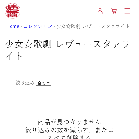
コンテ
カ
ンツに
グ
ー
進む
イ
ト
ン
Home
›
コレクション
›
少女☆歌劇 レヴュースタァライト
コ
少女☆歌劇 レヴュースタァラ
レ
イト
ク
シ
絞り込み
ョ
ン
:
商品が見つかりません
絞り込みの数を減らす、または
すべて削除する