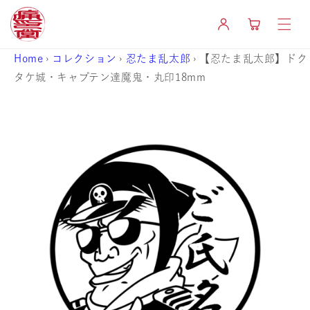
コンテ
カ
ンツに
グ
ー
進む
イ
ト
ン
Home
›
コレクション
›
忍たま乱太郎
›
【忍たま乱太郎】ドク
タケ城・キャプテン達魔鬼・丸印18mm