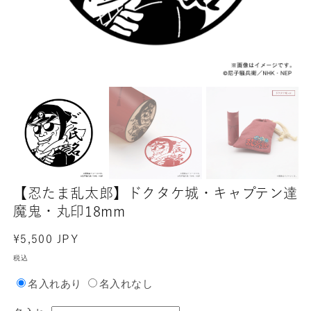
【忍たま乱太郎】ドクタケ城・キャプテン達
魔鬼・丸印18mm
通
¥5,500 JPY
常
税込
価
名入れあり
名入れなし
格