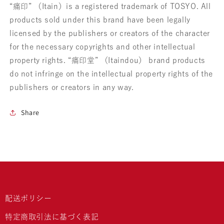
“痛印” （Itain）is a registered trademark of TOSYO. All
の
の
products sold under this brand have been legally
licensed by the publishers or creators of the character
数
数
for the necessary copyrights and other intellectual
量
量
property rights. “痛印堂” （Itaindou） brand products
を
を
do not infringe on the intellectual property rights of the
publishers or creators in any way.
減
増
ら
や
Share
す
す
配送ポリシー
特定商取引法に基づく表記