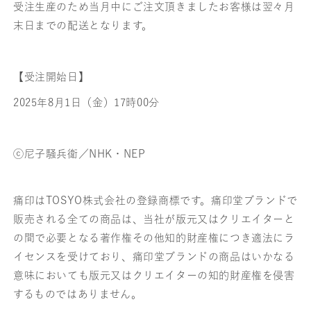
受注生産のため当月中にご注文頂きましたお客様は翌々月
ケ
ケ
末日までの配送となります。
城・
城・
キ
キ
【受注開始日】
ャ
ャ
2025年8月1日（金）17時00分
プ
プ
テ
テ
ⓒ尼子騒兵衛／NHK・NEP
ン
ン
達
達
痛印はTOSYO株式会社の登録商標です。痛印堂ブランドで
魔
魔
販売される全ての商品は、当社が版元又はクリエイターと
鬼・
鬼・
の間で必要となる著作権その他知的財産権につき適法にラ
イセンスを受けており、痛印堂ブランドの商品はいかなる
丸
丸
意味においても版元又はクリエイターの知的財産権を侵害
印
印
するものではありません。
18mm
18mm