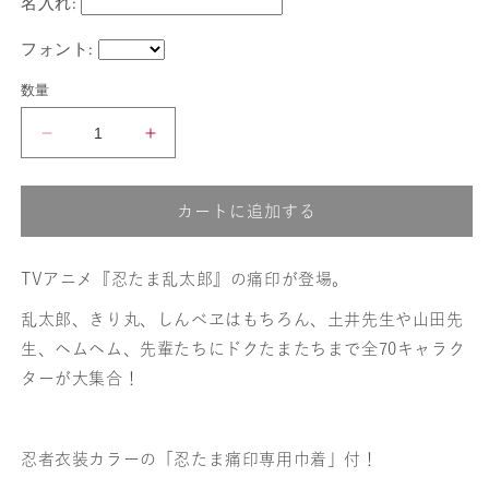
名入れ:
フォント:
数量
【忍
【忍
た
た
カートに追加する
ま
ま
乱
乱
TVアニメ『忍たま乱太郎』の痛印が登場。
太
太
乱太郎、きり丸、しんべヱはもちろん、土井先生や山田先
郎】
郎】
生、ヘムヘム、先輩たちにドクたまたちまで全70キャラク
ターが大集合！
ド
ド
ク
ク
忍者衣装カラーの「忍たま痛印専用巾着」付！
タ
タ